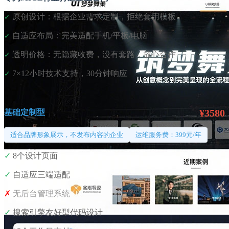
原创设计：根据企业需求定制，拒绝套用模板
✓
自适应布局：完美适配手机/平板/电脑
✓
透明价格：无隐藏收费，没有套路，放心合作
✓
7×12小时技术支持，30分钟响应
✓
¥3580
基础定制型
适合品牌形象展示，不发布内容的企业
运维服务费：399元/年
✓
8个设计页面
✓
自适应三端适配
✗
无后台管理系统
✓
搜索引擎友好型代码设计