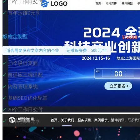
✓
15个工作日交付
✓
首年运维0元享
¥5680
标准定制型
适合需要发布文章内容的企业
运维服务费：599元/年
✓
15个设计页面
✓
自适应三端适配
✓
内容管理系统
✓
基础SEO优化配置
✓
20个工作日交付
✓
首年运维0元享