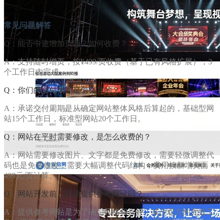
常见问题解答
Q：能否中途增加页面？如何收费？
A：支持随时增页，按¥499/页收费（基于已有风格扩展），3
个工作日内完成。
Q：你们的交付周期是怎么算的？
A：承诺交付周期是从确定网站整体风格后算起的，基础型网
站15个工作日，标准型网站20个工作日。
Q：网站在平时需要修改，是怎么收费的？
A：网站需要修改图片、文字都是免费修改，需要轻微调整代
码也是免费修改，需要大幅调整代码结构，费用按新增页面
499元/页计算。
Q：网站开发前，必须提供参考网站吗？
A：提供参考网站是为了确定风格和喜好，减少双方的无效工