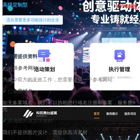
高级定制型
¥9980起
适合需要更多功能设计的企业
✓
联系客服沟通需求后再下单
客户需提供资料
✓
提供参考网站
为减少双方的无效工作，您需要提供一个参考网站
✓
已备案域名
如无备案域名，我们可以协助进行域名注册和备案，服务费0
元
✓
高清图片及文字资料
我们不提供图片设计，需提供高清素材