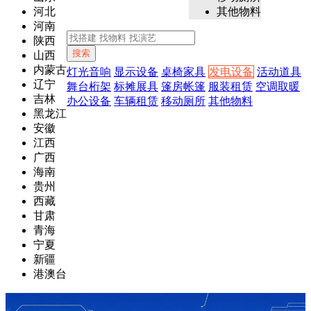
河北
其他物料
河南
陕西
搜索
山西
内蒙古
灯光音响
显示设备
桌椅家具
发电设备
活动道具
辽宁
舞台桁架
标摊展具
篷房帐篷
服装租赁
空调取暖
吉林
办公设备
车辆租赁
移动厕所
其他物料
黑龙江
安徽
江西
广西
海南
贵州
西藏
甘肃
青海
宁夏
新疆
港澳台