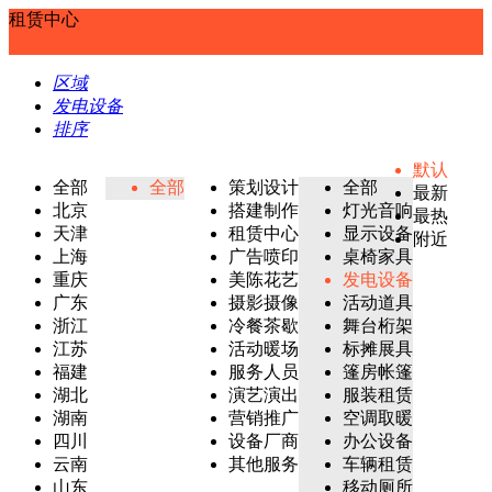
租赁中心
区域
发电设备
排序
默认
全部
全部
策划设计
全部
最新
北京
搭建制作
灯光音响
最热
天津
租赁中心
显示设备
附近
上海
广告喷印
桌椅家具
重庆
美陈花艺
发电设备
广东
摄影摄像
活动道具
浙江
冷餐茶歇
舞台桁架
江苏
活动暖场
标摊展具
福建
服务人员
篷房帐篷
湖北
演艺演出
服装租赁
湖南
营销推广
空调取暖
四川
设备厂商
办公设备
云南
其他服务
车辆租赁
山东
移动厕所