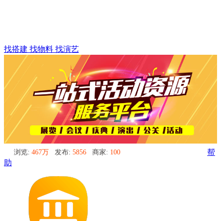
找搭建 找物料 找演艺
浏览:
467万
发布:
5856
商家:
100
帮
助